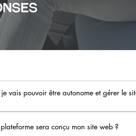
ONSES
 je vais pouvoir être autonome et gérer le si
eur web intégré qui permet de modifier votre si
t facile à utiliser. À la mise en ligne de votre sit
e plateforme sera conçu mon site web ?
ccès à un tutoriel qui vous expliquera comment 