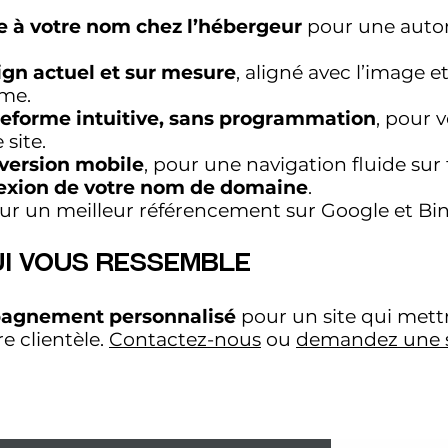
e à votre nom chez l’hébergeur
pour une auton
ign
actuel et sur mesure
, aligné avec l’
image
et
sme.
ateforme intuitive, sans programmation
, pour 
 site.
version mobile
, pour une navigation fluide sur 
exion de votre
nom de domaine
.
ur un meilleur
référencement
sur
Google
et Bin
ui Vous Ressemble
pagnement
personnalisé
pour un site qui mett
re clientèle.
Contactez-nous
ou
demandez une 