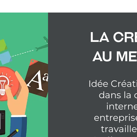
La cr
au me
Idée Créat
dans la 
interne
entrepris
travail