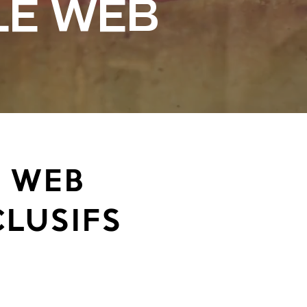
le web
S WEB
LUSIFS
$